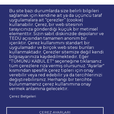
Bu site bazı durumlarda size belirli bilgileri
sağlamak için kendine ait ya da üçüncü taraf
uygulamalara ait “çerezler” (cookie)
kullanabilir. Çerez, bir web sitesinin
Dipnot
Sıkça Sorulan Sorular
tarayıcınıza gönderdiği küçük bir metinsel
elementtir. Sizin sabit diskinizde depolanır ve
Kişisel Verilerin Korunması
TEDÜ açısından tamamen anonim bir
Gizlilik Politikası
Sorumluluk Reddi
içeriktir. Çerez kullanımını standart bir
uygulamadır ve birçok web sitesi bunları
Bilgi Edinme
Site Yöneticisi İletişim
kullanmaktadır. Çerezler sitemize değil kendi
İhale ve Satınalma İlanları
Açık Rıza
bilgisayarınıza kaydedilmektedir. Eğer
"TÜMÜNÜ KABUL ET" seçeneğine tıklarsanız
Kurumsal Kimlik
Web Erişilebilirlik Beyanı
tüm çerezlere rıza vermiş olursunuz. "Ayarlar"
kısmından spesifik çerez tipleri için onay
© TED Üniversitesi. Ziya Gökalp Caddesi No:48 06420, Kolej
verebilir veya red edebilir ya da tercihlerinizi
Çankaya ANKARA
değiştirebilirsiniz. Herhangi bir tercihte
bulunmamanız çerez kullanımına onay
vermek anlamına gelecektir.
TED
TED
TED
TED
TED
Çerez Belgeleri
Üniversitesi
Üniversitesi
Üniversitesi
Üniversitesi
Üniversitesi
WhatsApp
Twitter
YouTube
Facebook
Instagram
LinkedIn
ile
sayfası
kanalı
sayfası
sayfası
sayfası
iletişime
geç
ÇEREZ AYARLARI