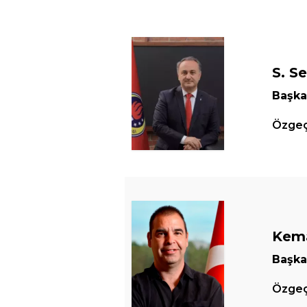
S. S
Başk
Özgeçm
Kema
Başka
Özgeçm