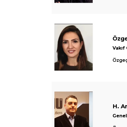
Özge
Vakıf
Özgeçm
H. A
Gene