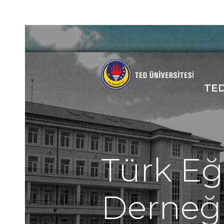
Social
Icons
TE
An
gez
me
Türk Eğ
Derneğ