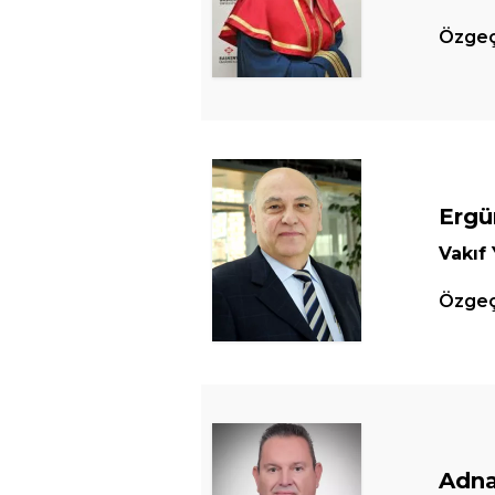
Özgeçm
Ergü
Vakıf
Özgeçm
Adna