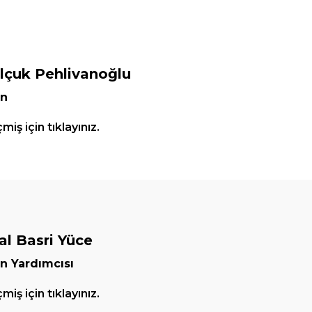
elçuk Pehlivanoğlu
an
iş için tıklayınız.
l Basri Yüce
n Yardımcısı
iş için tıklayınız.