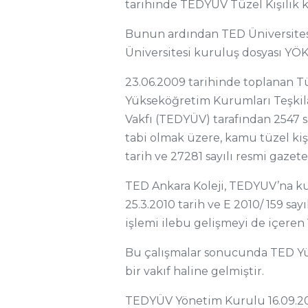
tarihinde TEDYÜV Tüzel Kişilik k
Bunun ardından TED Üniversitesi
Üniversitesi kuruluş dosyası YÖK’
23.06.2009 tarihinde toplanan Tü
Yükseköğretim Kurumları Teşkil
Vakfı (TEDYÜV) tarafından 2547
tabi olmak üzere, kamu tüzel kiş
tarih ve 27281 sayılı resmi gazet
TED Ankara Koleji, TEDYUV’na ku
25.3.2010 tarih ve E 2010/ 159 say
işlemi ilebu gelişmeyi de içeren
Bu çalışmalar sonucunda TED Yük
bir vakıf haline gelmiştir.
TEDYÜV Yönetim Kurulu 16.09.202