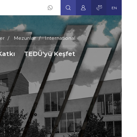
EN
er
Mezunlar
International
Katkı
TEDÜ'yü Keşfet