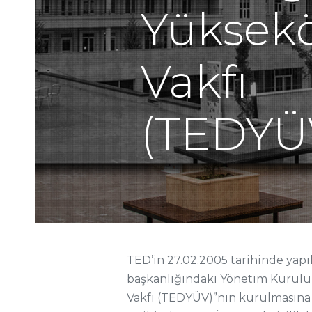
Yüksek
Vakfı
(TEDYÜ
TED’in 27.02.2005 tarihinde ya
başkanlığındaki Yönetim Kurulu’
Vakfı (TEDYÜV)”nın kurulmasına 