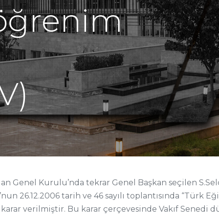
öğrenim
V)
pılan Genel Kurulu’nda tekrar Genel Başkan seçilen S
nun 26.12.2006 tarih ve 46 sayılı toplantısında “Türk 
karar verilmiştir. Bu karar çerçevesinde Vakıf Senedi 