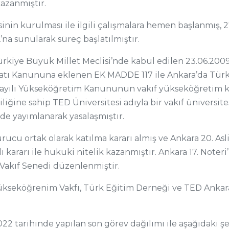
azanmıştır.
nin kurulması ile ilgili çalışmalara hemen başlanmış, 
na sunularak süreç başlatılmıştır.
rkiye Büyük Millet Meclisi’nde kabul edilen 23.06.2009 t
atı Kanununa eklenen EK MADDE 117 ile Ankara’da Tür
 sayılı Yükseköğretim Kanununun vakıf yükseköğretim 
iliğine sahip TED Üniversitesi adıyla bir vakıf üniversi
ede yayımlanarak yasalaşmıştır.
rucu ortak olarak katılma kararı almış ve Ankara 20. 
ılı kararı ile hukuki nitelik kazanmıştır. Ankara 17. Noter
 Vakıf Senedi düzenlenmiştir.
seköğrenim Vakfı, Türk Eğitim Derneği ve TED Ankara 
2 tarihinde yapılan son görev dağılımı ile aşağıdaki ş