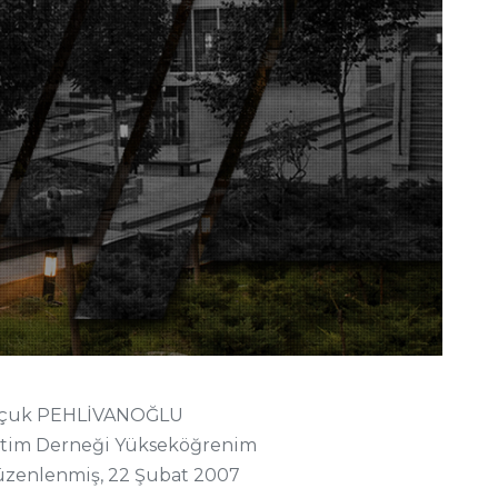
.Selçuk PEHLİVANOĞLU
Eğitim Derneği Yükseköğrenim
düzenlenmiş, 22 Şubat 2007