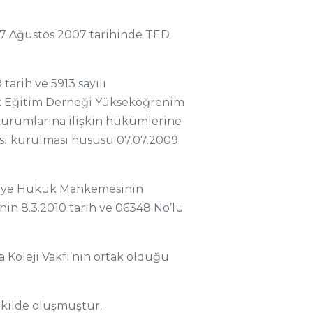
27 Ağustos 2007 tarihinde TED
arih ve 5913 sayılı
k Eğitim Derneği Yükseköğrenim
kurumlarına ilişkin hükümlerine
tesi kurulması hususu 07.07.2009
Asliye Hukuk Mahkemesinin
i’nin 8.3.2010 tarih ve 06348 No’lu
Koleji Vakfı’nın ortak olduğu
ekilde oluşmuştur.