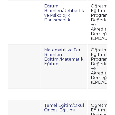
Eğitim
Öğretmenl
Bilimleri/Rehberlik
Eğitim
ve Psikolojik
Programlar
Danışmanlık
Değerlend
ve
Akreditasy
Derneği
(EPDAD)
Matematik ve Fen
Öğretmenl
Bilimleri
Eğitim
Eğitimi/Matematik
Programlar
Eğitimi
Değerlend
ve
Akreditasy
Derneği
(EPDAD)
Temel Eğitim/Okul
Öğretmenl
Öncesi Eğitimi
Eğitim
Programlar