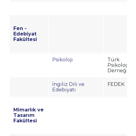
Fen -
Edebiyat
Fakültesi
Psikoloji
Türk
Psikologlar
Derneği
İngiliz Dili ve
FEDEK
Edebiyatı
Mimarlık ve
Tasarım
Fakültesi