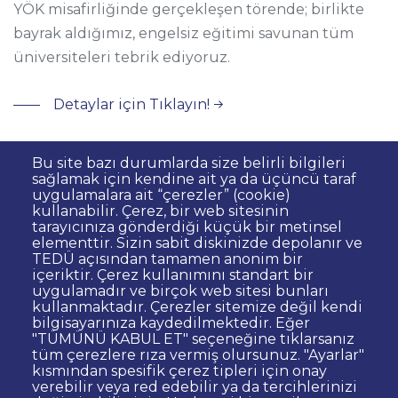
YÖK misafirliğinde gerçekleşen törende; birlikte
bayrak aldığımız, engelsiz eğitimi savunan tüm
üniversiteleri tebrik ediyoruz.
Detaylar için Tıklayın!
Bu site bazı durumlarda size belirli bilgileri
sağlamak için kendine ait ya da üçüncü taraf
uygulamalara ait “çerezler” (cookie)
kullanabilir. Çerez, bir web sitesinin
Dipnot
Sıkça Sorulan Sorular
tarayıcınıza gönderdiği küçük bir metinsel
elementtir. Sizin sabit diskinizde depolanır ve
Kişisel Verilerin Korunması
TEDÜ açısından tamamen anonim bir
Gizlilik Politikası
Sorumluluk Reddi
içeriktir. Çerez kullanımını standart bir
uygulamadır ve birçok web sitesi bunları
Bilgi Edinme
Site Yöneticisi İletişim
kullanmaktadır. Çerezler sitemize değil kendi
İhale ve Satınalma İlanları
Açık Rıza
bilgisayarınıza kaydedilmektedir. Eğer
"TÜMÜNÜ KABUL ET" seçeneğine tıklarsanız
Kurumsal Kimlik
Web Erişilebilirlik Beyanı
tüm çerezlere rıza vermiş olursunuz. "Ayarlar"
kısmından spesifik çerez tipleri için onay
© TED Üniversitesi. Ziya Gökalp Caddesi No:48 06420, Kolej
verebilir veya red edebilir ya da tercihlerinizi