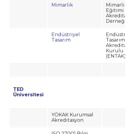
Mimarlık
Mimarlık
Eğitimi
Akreditasy
Derneği (M
Endüstriyel
Endüstriye
Tasarım
Tasarım
Akreditasy
Kurulu
(ENTAK)
TED
Üniversitesi
YÖKAK Kurumsal
Akreditasyon
ISO 27001 Bilgi