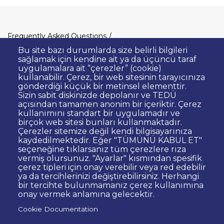
Dipnot
Frequently Asked Questions
Clarification Text on Personal Data
Bu site bazı durumlarda size belirli bilgileri
Processing
sağlamak için kendine ait ya da üçüncü taraf
uygulamalara ait “çerezler” (cookie)
Privacy Policy
Disclaimer
kullanabilir. Çerez, bir web sitesinin tarayıcınıza
gönderdiği küçük bir metinsel elementtir.
Right to Information
Sizin sabit diskinizde depolanır ve TEDÜ
Contact Site Administrator
açısından tamamen anonim bir içeriktir. Çerez
kullanımını standart bir uygulamadır ve
Bid Announcements
Corporate Identity
birçok web sitesi bunları kullanmaktadır.
Open Consent Statement
Çerezler sitemize değil kendi bilgisayarınıza
kaydedilmektedir. Eğer "TÜMÜNÜ KABUL ET"
Web Accessibility Statement
seçeneğine tıklarsanız tüm çerezlere rıza
vermiş olursunuz. "Ayarlar" kısmından spesifik
© TED University. Ziya Gökalp Caddesi No:48 06420, Kolej
çerez tipleri için onay verebilir veya red edebilir
Çankaya - Ankara
ya da tercihlerinizi değiştirebilirsiniz. Herhangi
bir tercihte bulunmamanız çerez kullanımına
onay vermek anlamına gelecektir.
TED
TED
TED
TED
TED
Cookie Documentation
University
University
University
University
University
Contact
Twitter
YouTube
Facebook
Instagram
LinkedIn
via