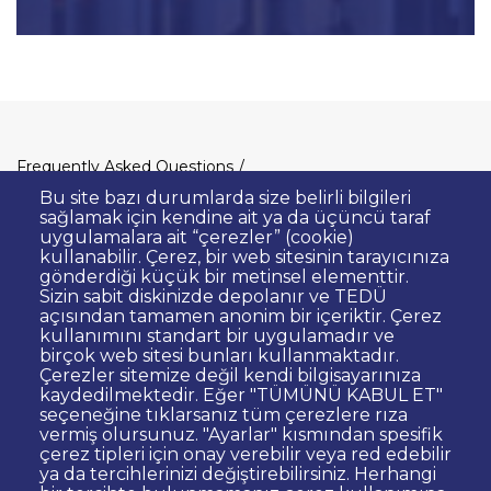
Dipnot
Frequently Asked Questions
Clarification Text on Personal Data
Bu site bazı durumlarda size belirli bilgileri
Processing
sağlamak için kendine ait ya da üçüncü taraf
uygulamalara ait “çerezler” (cookie)
Privacy Policy
Disclaimer
kullanabilir. Çerez, bir web sitesinin tarayıcınıza
gönderdiği küçük bir metinsel elementtir.
Right to Information
Sizin sabit diskinizde depolanır ve TEDÜ
Contact Site Administrator
açısından tamamen anonim bir içeriktir. Çerez
kullanımını standart bir uygulamadır ve
Bid Announcements
Corporate Identity
birçok web sitesi bunları kullanmaktadır.
Open Consent Statement
Çerezler sitemize değil kendi bilgisayarınıza
kaydedilmektedir. Eğer "TÜMÜNÜ KABUL ET"
Web Accessibility Statement
seçeneğine tıklarsanız tüm çerezlere rıza
vermiş olursunuz. "Ayarlar" kısmından spesifik
© TED University. Ziya Gökalp Caddesi No:48 06420, Kolej
çerez tipleri için onay verebilir veya red edebilir
Çankaya - Ankara
ya da tercihlerinizi değiştirebilirsiniz. Herhangi