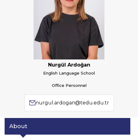
Nurgül Ardoğan
English Language School
Office Personnel
nurgul.ardogan@tedu.edu.tr
About