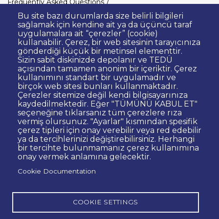
Dipnot
Frequently Asked Questions
Clarification Text on Personal Data
Bu site bazı durumlarda size belirli bilgileri
Processing
sağlamak için kendine ait ya da üçüncü taraf
uygulamalara ait “çerezler” (cookie)
Privacy Policy
Disclaimer
kullanabilir. Çerez, bir web sitesinin tarayıcınıza
gönderdiği küçük bir metinsel elementtir.
Right to Information
Sizin sabit diskinizde depolanır ve TEDÜ
Contact Site Administrator
açısından tamamen anonim bir içeriktir. Çerez
kullanımını standart bir uygulamadır ve
Bid Announcements
Corporate Identity
birçok web sitesi bunları kullanmaktadır.
Open Consent Statement
Çerezler sitemize değil kendi bilgisayarınıza
kaydedilmektedir. Eğer "TÜMÜNÜ KABUL ET"
Web Accessibility Statement
seçeneğine tıklarsanız tüm çerezlere rıza
vermiş olursunuz. "Ayarlar" kısmından spesifik
© TED University. Ziya Gökalp Caddesi No:48 06420, Kolej
çerez tipleri için onay verebilir veya red edebilir
Çankaya - Ankara
ya da tercihlerinizi değiştirebilirsiniz. Herhangi
bir tercihte bulunmamanız çerez kullanımına
onay vermek anlamına gelecektir.
TED
TED
TED
TED
TED
Cookie Documentation
University
University
University
University
University
Contact
Twitter
YouTube
Facebook
Instagram
LinkedIn
via
page
channel
page
page
page
WhatsApp
COOKIE SETTINGS