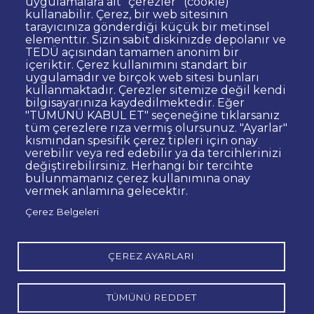
uygulamalara ait “çerezler” (cookie)
kullanabilir. Çerez, bir web sitesinin
Dipnot
Sıkça Sorulan Sorular
tarayıcınıza gönderdiği küçük bir metinsel
elementtir. Sizin sabit diskinizde depolanır ve
Kişisel Verilerin Korunması
TEDÜ açısından tamamen anonim bir
Gizlilik Politikası
Sorumluluk Reddi
içeriktir. Çerez kullanımını standart bir
uygulamadır ve birçok web sitesi bunları
Bilgi Edinme
Site Yöneticisi İletişim
kullanmaktadır. Çerezler sitemize değil kendi
İhale ve Satınalma İlanları
Açık Rıza
bilgisayarınıza kaydedilmektedir. Eğer
"TÜMÜNÜ KABUL ET" seçeneğine tıklarsanız
Kurumsal Kimlik
Web Erişilebilirlik Beyanı
tüm çerezlere rıza vermiş olursunuz. "Ayarlar"
kısmından spesifik çerez tipleri için onay
© TED Üniversitesi. Ziya Gökalp Caddesi No:48 06420, Kolej
verebilir veya red edebilir ya da tercihlerinizi
Çankaya ANKARA
değiştirebilirsiniz. Herhangi bir tercihte
bulunmamanız çerez kullanımına onay
vermek anlamına gelecektir.
TED
TED
TED
TED
TED
Çerez Belgeleri
Üniversitesi
Üniversitesi
Üniversitesi
Üniversitesi
Üniversitesi
WhatsApp
Twitter
YouTube
Facebook
Instagram
LinkedIn
ile
sayfası
kanalı
sayfası
sayfası
sayfası
iletişime
geç
ÇEREZ AYARLARI
TÜMÜNÜ REDDET