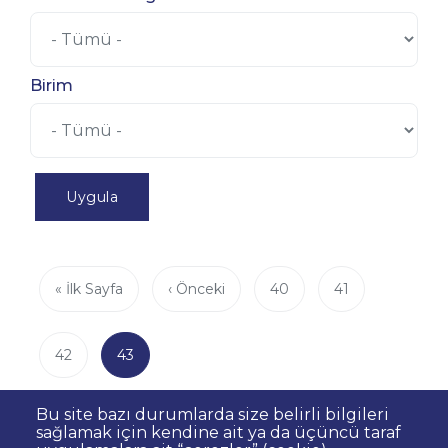
Birim
Sayfalama
İlk
« İlk Sayfa
Önceki
‹ Önceki
Page
40
Page
41
sayfa
sayfa
Page
42
Şu
43
an
kullanılan
Bu site bazı durumlarda size belirli bilgileri
sayfa
sağlamak için kendine ait ya da üçüncü taraf