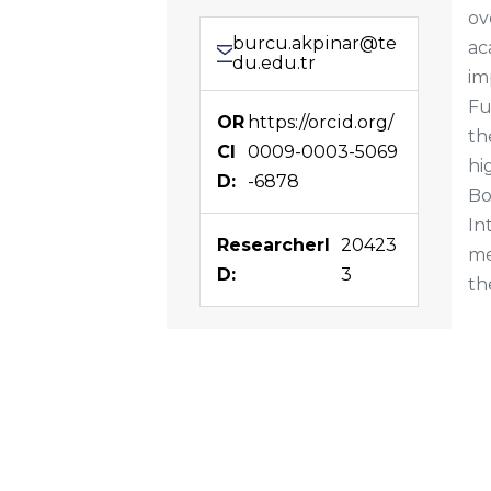
ov
burcu.akpinar@te
ac
du.edu.tr
im
Fu
OR
https://orcid.org/
th
CI
0009-0003-5069
hi
D:
-6878
Bo
In
ResearcherI
20423
me
D:
3
th