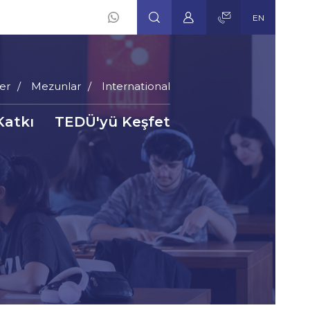
EN
er
Mezunlar
International
Katkı
TEDÜ'yü Keşfet