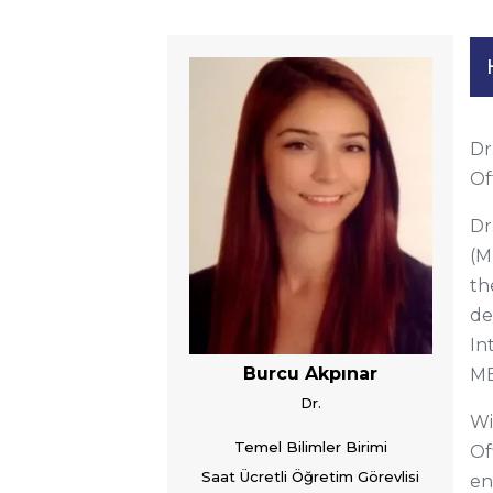
Dr
Of
Dr
(M
th
de
In
Burcu Akpınar
ME
Dr.
Wi
Temel Bilimler Birimi
Of
Saat Ücretli Öğretim Görevlisi
en