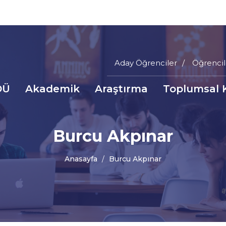
Aday Öğrenciler
Öğrencil
Main
DÜ
Akademik
Araştırma
Toplumsal 
Menu
a
Top
inti
Burcu Akpınar
nüsü
Anasayfa
Burcu Akpınar