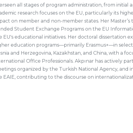
erseen all stages of program administration, from initial a
ademic research focuses on the EU, particularly its hig
pact on member and non-member states. Her Master’s the
nded Student Exchange Programs on the EU Information D
e EU's educational initiatives. Her doctoral dissertation
gher education programs—primarily Erasmus+—in selec
snia and Herzegovina, Kazakhstan, and China, with a foc
ternational Office Professionals. Akpınar has actively p
etings organized by the Turkish National Agency, and in
e EAIE, contributing to the discourse on internationaliza