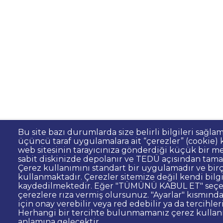
Bu site bazı durumlarda size belirli bilgileri sağla
üçüncü taraf uygulamalara ait “çerezler” (cookie) ku
Sıkça Sorulan Sorular
Kişisel Verilerin 
Dipnot
web sitesinin tarayıcınıza gönderdiği küçük bir me
sabit diskinizde depolanır ve TEDÜ açısından tama
Site Yöneticisi İletişim
İhale ve Satınalma
Çerez kullanımını standart bir uygulamadır ve birç
kullanmaktadır. Çerezler sitemize değil kendi bilg
© TED Üniversitesi. Ziya Gökalp Caddesi N
kaydedilmektedir. Eğer "TÜMÜNÜ KABUL ET" seçen
çerezlere rıza vermiş olursunuz. "Ayarlar" kısmından
için onay verebilir veya red edebilir ya da tercihleri
TED
TED
TED
TED
TED
Herhangi bir tercihte bulunmamanız çerez kulla
Üniversitesi
Üniversitesi
Üniversitesi
Üniversitesi
Üniversitesi
WhatsAp
anlamına gelecektir.