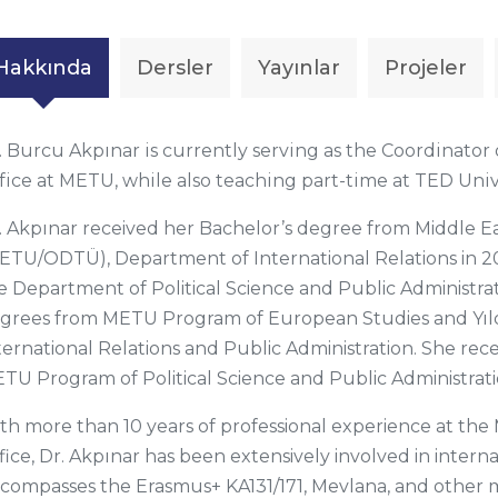
Hakkında
Dersler
Yayınlar
Projeler
. Burcu Akpınar is currently serving as the Coordinator
fice at METU, while also teaching part-time at TED Unive
. Akpınar received her Bachelor’s degree from Middle Ea
ETU/ODTÜ), Department of International Relations in 20
e Department of Political Science and Public Administrat
grees from METU Program of European Studies and Yıldi
ternational Relations and Public Administration. She re
TU Program of Political Science and Public Administrat
th more than 10 years of professional experience at th
fice, Dr. Akpınar has been extensively involved in intern
compasses the Erasmus+ KA131/171, Mevlana, and other mob