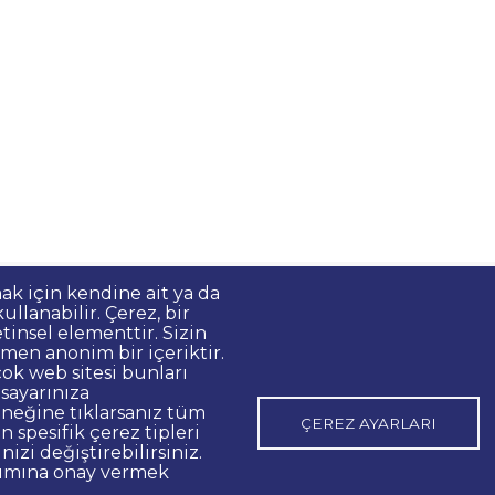
mak için kendine ait ya da
llanabilir. Çerez, bir
Korunması
Gizlilik Politikası
Sorumluluk Reddi
Bilgi Edinme
tinsel elementtir. Sizin
men anonim bir içeriktir.
 İlanları
Açık Rıza
Kurumsal Kimlik
Web Erişilebilirlik Beyanı
ok web sitesi bunları
isayarınıza
o:48 06420, Kolej Çankaya ANKARA
eğine tıklarsanız tüm
ÇEREZ AYARLARI
 spesifik çerez tipleri
nizi değiştirebilirsiniz.
nımına onay vermek
p