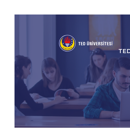
Social
Icons
TE
An
gez
me