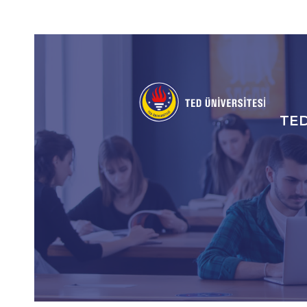
Social
Icons
TE
An
gez
me