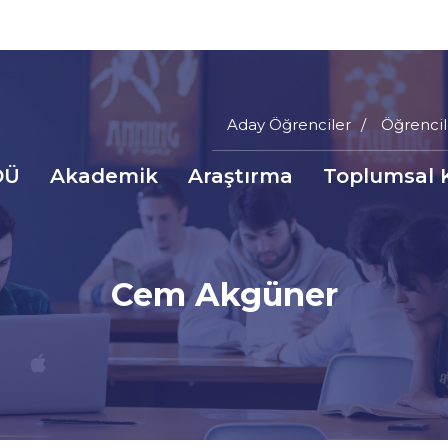
Aday Öğrenciler
Öğrencil
Main
DÜ
Akademik
Araştırma
Toplumsal 
Menu
a
Top
inti
nüsü
Cem Akgüner