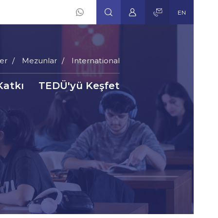
EN
er
Mezunlar
International
Katkı
TEDÜ'yü Keşfet