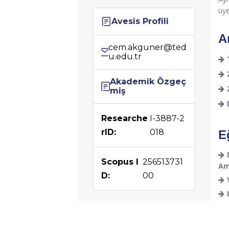
Avesis Profili
cem.akguner@ted
u.edu.tr
Akademik Özgeç
miş
Researche
I-3887-2
rID:
018
Scopus I
256513731
D:
00