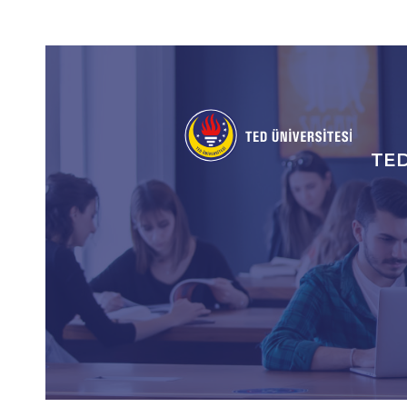
Social
Icons
TE
An
gez
me