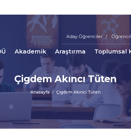
Aday Öğrenciler
Öğrencil
Main
DÜ
Akademik
Araştırma
Toplumsal 
Menu
a
Top
inti
Çigdem Akıncı Tüten
nüsü
Anasayfa
Çigdem Akıncı Tüten