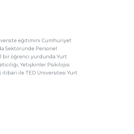
Üniversite eğitimini Cumhuriyet
ıda Sektöründe Personel
el bir öğrenci yurdunda Yurt
iliği, Yetişkinler Psikilojisi
tibari ile TED Üniversitesi Yurt