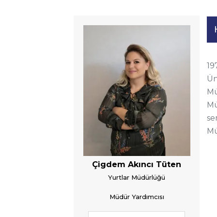
19
Ün
Mü
Mü
se
Mü
Çigdem Akıncı Tüten
Yurtlar Müdürlüğü
Müdür Yardımcısı