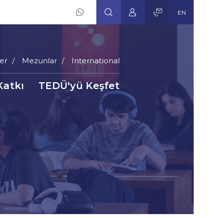
EN
er
Mezunlar
International
Katkı
TEDÜ'yü Keşfet