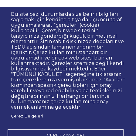
Bu site bazı durumlarda size belirli bilgileri
sağlamak için kendine ait ya da üçüncü taraf
uygulamalara ait “çerezler” (cookie)
kullanabilir. Çerez, bir web sitesinin
Dipnot
Sıkça Sorulan Sorular
tarayıcınıza gönderdiği küçük bir metinsel
elementtir. Sizin sabit diskinizde depolanır ve
Kişisel Verilerin Korunması
TEDÜ açısından tamamen anonim bir
Gizlilik Politikası
Sorumluluk Reddi
içeriktir. Çerez kullanımını standart bir
uygulamadır ve birçok web sitesi bunları
Bilgi Edinme
Site Yöneticisi İletişim
kullanmaktadır. Çerezler sitemize değil kendi
İhale ve Satınalma İlanları
Açık Rıza
bilgisayarınıza kaydedilmektedir. Eğer
"TÜMÜNÜ KABUL ET" seçeneğine tıklarsanız
Kurumsal Kimlik
Web Erişilebilirlik Beyanı
tüm çerezlere rıza vermiş olursunuz. "Ayarlar"
kısmından spesifik çerez tipleri için onay
© TED Üniversitesi. Ziya Gökalp Caddesi No:48 06420, Kolej
verebilir veya red edebilir ya da tercihlerinizi
Çankaya ANKARA
değiştirebilirsiniz. Herhangi bir tercihte
bulunmamanız çerez kullanımına onay
vermek anlamına gelecektir.
TED
TED
TED
TED
TED
Çerez Belgeleri
Üniversitesi
Üniversitesi
Üniversitesi
Üniversitesi
Üniversitesi
WhatsApp
Twitter
YouTube
Facebook
Instagram
LinkedIn
ile
sayfası
kanalı
sayfası
sayfası
sayfası
iletişime
geç
ÇEREZ AYARLARI