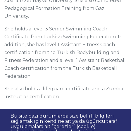
Abant İzzet Baysal University. She also completed
Pedagogical Formation Training from Gazi
University.
She holds a level 3 Senior Swimming Coach
Certificate from Turkish Swimming Federation. In
addition, she has level 1 Assistant Fitness Coach
certification from the Turkish Bodybuilding and
Fitness Federation and a level 1 Assistant Basketball
Coach certification from the Turkish Basketball
Federation.
She also holds a lifeguard certificate and a Zumba
instructor certification.
Bu site bazı durumlarda size belirli bilgileri
sağlamak için kendine ait ya da üçüncü taraf
uygulamalara ait “çerezler” (cookie)