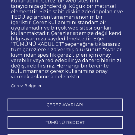
kullanabilir. Çerez, bir web sitesinin
Dipnot
Sıkça Sorulan Sorular
tarayıcınıza gönderdiği küçük bir metinsel
elementtir. Sizin sabit diskinizde depolanır ve
Kişisel Verilerin Korunması
TEDÜ açısından tamamen anonim bir
Gizlilik Politikası
Sorumluluk Reddi
içeriktir. Çerez kullanımını standart bir
uygulamadır ve birçok web sitesi bunları
Bilgi Edinme
Site Yöneticisi İletişim
kullanmaktadır. Çerezler sitemize değil kendi
İhale ve Satınalma İlanları
Açık Rıza
bilgisayarınıza kaydedilmektedir. Eğer
"TÜMÜNÜ KABUL ET" seçeneğine tıklarsanız
Kurumsal Kimlik
Web Erişilebilirlik Beyanı
tüm çerezlere rıza vermiş olursunuz. "Ayarlar"
kısmından spesifik çerez tipleri için onay
© TED Üniversitesi. Ziya Gökalp Caddesi No:48 06420, Kolej
verebilir veya red edebilir ya da tercihlerinizi
Çankaya ANKARA
değiştirebilirsiniz. Herhangi bir tercihte
bulunmamanız çerez kullanımına onay
vermek anlamına gelecektir.
TED
TED
TED
TED
TED
Çerez Belgeleri
Üniversitesi
Üniversitesi
Üniversitesi
Üniversitesi
Üniversitesi
WhatsApp
Twitter
YouTube
Facebook
Instagram
LinkedIn
ile
sayfası
kanalı
sayfası
sayfası
sayfası
iletişime
geç
ÇEREZ AYARLARI
TÜMÜNÜ REDDET