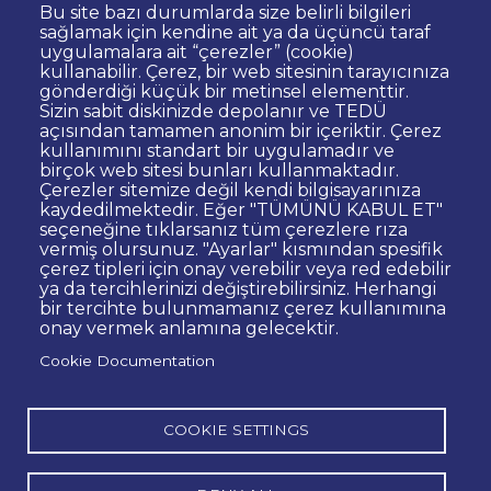
Clarification Text on Personal Data
Bu site bazı durumlarda size belirli bilgileri
Processing
sağlamak için kendine ait ya da üçüncü taraf
uygulamalara ait “çerezler” (cookie)
Privacy Policy
Disclaimer
kullanabilir. Çerez, bir web sitesinin tarayıcınıza
gönderdiği küçük bir metinsel elementtir.
Right to Information
Sizin sabit diskinizde depolanır ve TEDÜ
Contact Site Administrator
açısından tamamen anonim bir içeriktir. Çerez
kullanımını standart bir uygulamadır ve
Bid Announcements
Corporate Identity
birçok web sitesi bunları kullanmaktadır.
Open Consent Statement
Çerezler sitemize değil kendi bilgisayarınıza
kaydedilmektedir. Eğer "TÜMÜNÜ KABUL ET"
Web Accessibility Statement
seçeneğine tıklarsanız tüm çerezlere rıza
vermiş olursunuz. "Ayarlar" kısmından spesifik
© TED University. Ziya Gökalp Caddesi No:48 06420, Kolej
çerez tipleri için onay verebilir veya red edebilir
Çankaya - Ankara
ya da tercihlerinizi değiştirebilirsiniz. Herhangi
bir tercihte bulunmamanız çerez kullanımına
onay vermek anlamına gelecektir.
TED
TED
TED
TED
TED
Cookie Documentation
University
University
University
University
University
Contact
Twitter
YouTube
Facebook
Instagram
LinkedIn
via
page
channel
page
page
page
WhatsApp
COOKIE SETTINGS