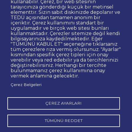
kullanabilir. Çerez, bir web sitesinin
Dipnot
Sıkça Sorulan Sorular
tarayıcınıza gönderdiği küçük bir metinsel
elementtir. Sizin sabit diskinizde depolanır ve
Kişisel Verilerin Korunması
TEDÜ açısından tamamen anonim bir
Gizlilik Politikası
Sorumluluk Reddi
içeriktir. Çerez kullanımını standart bir
uygulamadır ve birçok web sitesi bunları
Bilgi Edinme
Site Yöneticisi İletişim
kullanmaktadır. Çerezler sitemize değil kendi
İhale ve Satınalma İlanları
Açık Rıza
bilgisayarınıza kaydedilmektedir. Eğer
"TÜMÜNÜ KABUL ET" seçeneğine tıklarsanız
Kurumsal Kimlik
Web Erişilebilirlik Beyanı
tüm çerezlere rıza vermiş olursunuz. "Ayarlar"
kısmından spesifik çerez tipleri için onay
© TED Üniversitesi. Ziya Gökalp Caddesi No:48 06420, Kolej
verebilir veya red edebilir ya da tercihlerinizi
Çankaya ANKARA
değiştirebilirsiniz. Herhangi bir tercihte
bulunmamanız çerez kullanımına onay
vermek anlamına gelecektir.
TED
TED
TED
TED
TED
Çerez Belgeleri
Üniversitesi
Üniversitesi
Üniversitesi
Üniversitesi
Üniversitesi
WhatsApp
Twitter
YouTube
Facebook
Instagram
LinkedIn
ile
sayfası
kanalı
sayfası
sayfası
sayfası
iletişime
geç
ÇEREZ AYARLARI
TÜMÜNÜ REDDET