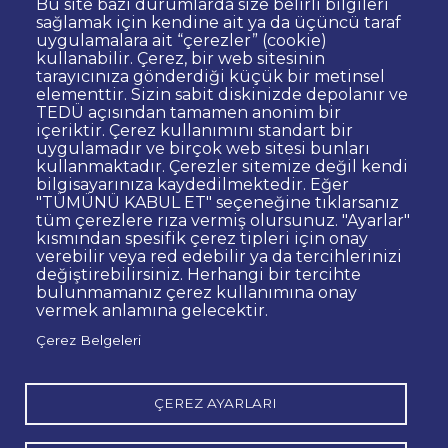
Bu site bazı durumlarda size belirli bilgileri
sağlamak için kendine ait ya da üçüncü taraf
uygulamalara ait “çerezler” (cookie)
kullanabilir. Çerez, bir web sitesinin
Dipnot
Sıkça Sorulan Sorular
tarayıcınıza gönderdiği küçük bir metinsel
elementtir. Sizin sabit diskinizde depolanır ve
Kişisel Verilerin Korunması
TEDÜ açısından tamamen anonim bir
Gizlilik Politikası
Sorumluluk Reddi
içeriktir. Çerez kullanımını standart bir
uygulamadır ve birçok web sitesi bunları
Bilgi Edinme
Site Yöneticisi İletişim
kullanmaktadır. Çerezler sitemize değil kendi
İhale ve Satınalma İlanları
Açık Rıza
bilgisayarınıza kaydedilmektedir. Eğer
"TÜMÜNÜ KABUL ET" seçeneğine tıklarsanız
Kurumsal Kimlik
Web Erişilebilirlik Beyanı
tüm çerezlere rıza vermiş olursunuz. "Ayarlar"
kısmından spesifik çerez tipleri için onay
© TED Üniversitesi. Ziya Gökalp Caddesi No:48 06420, Kolej
verebilir veya red edebilir ya da tercihlerinizi
Çankaya ANKARA
değiştirebilirsiniz. Herhangi bir tercihte
bulunmamanız çerez kullanımına onay
vermek anlamına gelecektir.
TED
TED
TED
TED
TED
Çerez Belgeleri
Üniversitesi
Üniversitesi
Üniversitesi
Üniversitesi
Üniversitesi
WhatsApp
Twitter
YouTube
Facebook
Instagram
LinkedIn
ile
sayfası
kanalı
sayfası
sayfası
sayfası
iletişime
geç
ÇEREZ AYARLARI