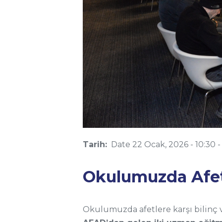
Tarih:
Date
22 Ocak, 2026 - 10:30
Okulumuzda Afet
Okulumuzda afetlere karşı bilinç v