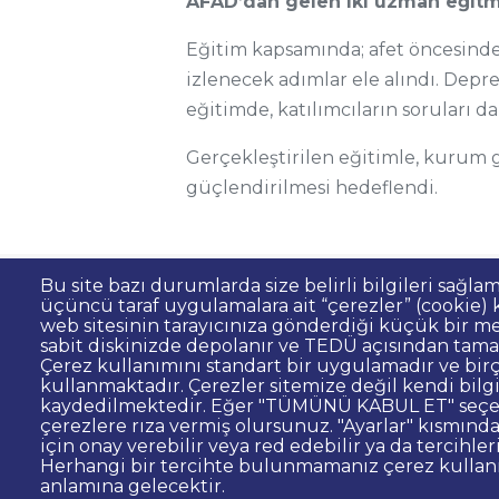
AFAD’dan gelen iki uzman eğit
Eğitim kapsamında; afet öncesinde
izlenecek adımlar ele alındı. Dep
eğitimde, katılımcıların soruları da
Gerçekleştirilen eğitimle, kurum ge
güçlendirilmesi hedeflendi.
Bu site bazı durumlarda size belirli bilgileri sağla
üçüncü taraf uygulamalara ait “çerezler” (cookie) ku
Sıkça Sorulan Sorular
Kişisel Verilerin 
Dipnot
web sitesinin tarayıcınıza gönderdiği küçük bir me
sabit diskinizde depolanır ve TEDÜ açısından tama
Site Yöneticisi İletişim
İhale ve Satınalma
Çerez kullanımını standart bir uygulamadır ve birç
kullanmaktadır. Çerezler sitemize değil kendi bilg
© TED Üniversitesi. Ziya Gökalp Caddesi N
kaydedilmektedir. Eğer "TÜMÜNÜ KABUL ET" seçen
çerezlere rıza vermiş olursunuz. "Ayarlar" kısmından
için onay verebilir veya red edebilir ya da tercihleri
TED
TED
TED
TED
TED
Herhangi bir tercihte bulunmamanız çerez kulla
Üniversitesi
Üniversitesi
Üniversitesi
Üniversitesi
Üniversitesi
WhatsAp
anlamına gelecektir.
Twitter
YouTube
Facebook
Instagram
LinkedIn
ile