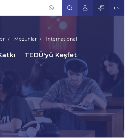
EN
er
Mezunlar
International
Katkı
TEDÜ'yü Keşfet