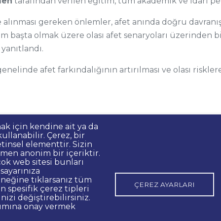
men
tarafından verilen eğitim, tüm akademik ve idari per
 alınması gereken önlemler, afet anında doğru davranış 
rem başta olmak üzere olası afet senaryoları üzerinden
 yanıtlandı.
nelinde afet farkındalığının artırılması ve olası riskler
mak için kendine ait ya da
llanabilir. Çerez, bir
Korunması
Gizlilik Politikası
Sorumluluk Reddi
Bilgi Edinme
tinsel elementtir. Sizin
men anonim bir içeriktir.
 İlanları
Açık Rıza
Kurumsal Kimlik
Web Erişilebilirlik Beyanı
ok web sitesi bunları
isayarınıza
o:48 06420, Kolej Çankaya ANKARA
eğine tıklarsanız tüm
ÇEREZ AYARLARI
 spesifik çerez tipleri
nizi değiştirebilirsiniz.
nımına onay vermek
p