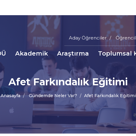
Aday Öğrenciler
Öğrencil
Main
DÜ
Akademik
Araştırma
Toplumsal 
Menu
a
Top
inti
Afet Farkındalık Eğitimi
nüsü
Anasayfa
Gündemde Neler Var?
Afet Farkındalık Eğitimi