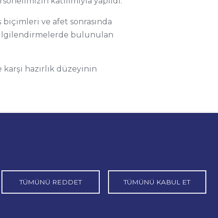
sonelimizin katılımıyla yapıldı.
biçimleri ve afet sonrasında
 bilgilendirmelerde bulunulan
e karşı hazırlık düzeyinin
TÜMÜNÜ REDDET
TÜMÜNÜ KABUL ET