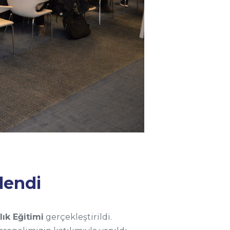
lendi
lık Eğitimi
gerçekleştirildi.