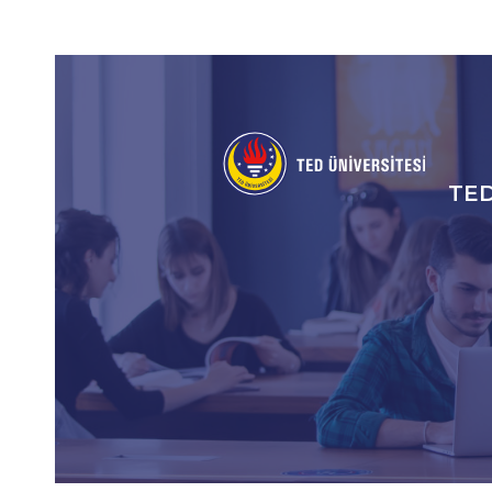
Social
Icons
TE
An
gez
me