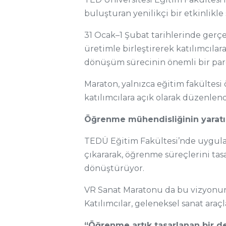
buluşturan yenilikçi bir etkinlikle 
31 Ocak–1 Şubat tarihlerinde gerçe
üretimle birleştirerek katılımcıla
dönüşüm sürecinin önemli bir parç
Maraton, yalnızca eğitim fakültesi ö
katılımcılara açık olarak düzenlend
Öğrenme mühendisliğinin yaratı
TEDÜ Eğitim Fakültesi’nde uygulana
çıkararak, öğrenme süreçlerini tasa
dönüştürüyor.
VR Sanat Maratonu da bu vizyonun b
Katılımcılar, geleneksel sanat araç
“Öğrenme artık tasarlanan bir 