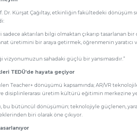
. Dr. Kürşat Çağıltay, etkinliğin fakültedeki dönüşüm 
i:
 sadece aktarılan bilgi olmaktan çıkarıp tasarlanan bi
 sanat üretimini bir araya getirmek, öğrenmenin yaratıcı 
 vizyonumuzun sahadaki güçlü bir yansımasıdır.”
leri TEDÜ’de hayata geçiyor
len Teacher+ dönüşümü kapsamında; AR/VR teknolojile
ı ve disiplinlerarası üretim kültürü eğitimin merkezine yer
, bu bütüncül dönüşümün; teknolojiyle güçlenen, yarat
erinden biri olarak öne çıkıyor.
asarlanıyor