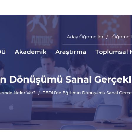
Aday Öğrenciler
Öğrencil
Main
DÜ
Akademik
Araştırma
Toplumsal 
Menu
a
Top
inti
n Dönüşümü Sanal Gerçekl
nüsü
emde Neler Var?
TEDÜ’de Eğitimin Dönüşümü Sanal Gerçek