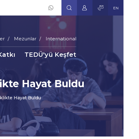
EN
er
Mezunlar
International
Katkı
TEDÜ'yü Keşfet
ikte Hayat Buldu
likte Hayat Buldu