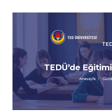
Social
Icons
TE
An
gez
TEDÜ’de Eğitimi
me
Anasayfa
Günd