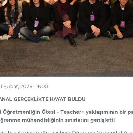
-
1 Şubat, 2026 - 16:00
ANAL GERÇEKLİKTE HAYAT BULDU
i Öğretmenliğin Ötesi - Teacher+ yaklaşımının bir p
ğrenme mühendisliğinin sınırlarını genişletti
nin hayata geçirdiği Teacher+ Öğrenme Mühendisliği yak