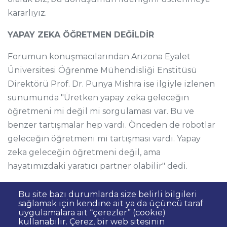
kararlıyız.
YAPAY ZEKA ÖĞRETMEN DEĞİLDİR
Forumun konuşmacılarından Arizona Eyalet
Üniversitesi Öğrenme Mühendisliği Enstitüsü
Direktörü Prof. Dr. Punya Mishra ise ilgiyle izlenen
sunumunda "Üretken yapay zeka geleceğin
öğretmeni mi değil mi sorgulaması var. Bu ve
benzer tartışmalar hep vardı. Önceden de robotlar
geleceğin öğretmeni mi tartışması vardı. Yapay
zeka geleceğin öğretmeni değil, ama
hayatımızdaki yaratıcı partner olabilir" dedi.
Bu site bazı durumlarda size belirli bilgileri
sağlamak için kendine ait ya da üçüncü taraf
uygulamalara ait “çerezler” (cookie)
kullanabilir. Çerez, bir web sitesinin
Sıkça Sorulan Sorular