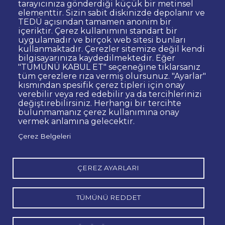
Dipnot
tarayıcınıza gönderdiği küçük bir metinsel
elementtir. Sizin sabit diskinizde depolanır ve
Kişisel Verilerin Korunması
TEDÜ açısından tamamen anonim bir
Gizlilik Politikası
Sorumluluk Reddi
içeriktir. Çerez kullanımını standart bir
uygulamadır ve birçok web sitesi bunları
Bilgi Edinme
Site Yöneticisi İletişim
kullanmaktadır. Çerezler sitemize değil kendi
İhale ve Satınalma İlanları
Açık Rıza
bilgisayarınıza kaydedilmektedir. Eğer
"TÜMÜNÜ KABUL ET" seçeneğine tıklarsanız
Kurumsal Kimlik
Web Erişilebilirlik Beyanı
tüm çerezlere rıza vermiş olursunuz. "Ayarlar"
kısmından spesifik çerez tipleri için onay
© TED Üniversitesi. Ziya Gökalp Caddesi No:48 06420, Kolej
verebilir veya red edebilir ya da tercihlerinizi
Çankaya ANKARA
değiştirebilirsiniz. Herhangi bir tercihte
bulunmamanız çerez kullanımına onay
vermek anlamına gelecektir.
TED
TED
TED
TED
TED
Çerez Belgeleri
Üniversitesi
Üniversitesi
Üniversitesi
Üniversitesi
Üniversitesi
WhatsApp
Twitter
YouTube
Facebook
Instagram
LinkedIn
ile
sayfası
kanalı
sayfası
sayfası
sayfası
iletişime
geç
ÇEREZ AYARLARI
TÜMÜNÜ REDDET