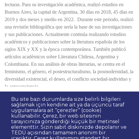
Bu site bazı durumlarda size belirli bilgileri
sağlamak için kendine ait ya da üçüncü taraf
uygulamalara ait “çerezler” (cookie)
kullanabilir. Çerez, bir web sitesinin
Dipnot
Sıkça Sorulan Sorular
tarayıcınıza gönderdiği küçük bir metinsel
elementtir. Sizin sabit diskinizde depolanır ve
Kişisel Verilerin Korunması
TEDÜ açısından tamamen anonim bir
Gizlilik Politikası
Sorumluluk Reddi
içeriktir. Çerez kullanımını standart bir