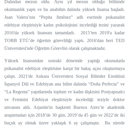
Dalından mezun oldu. Aynı yıl mezun olduğu bölümde
okutmanlık yaptı ve bu anabilim dalında yüksek lisansa başladı.
Juan Valera’nın “Pepita Jiménez” adlı eserinde psikanalist
edebiyat eleştirisiyle kadın psikolojisini incelediği tezini yazarak
2016'da yüksek lisansını tamamladı. 2015’ten 2019'a kadar
TOBB ETÜ’de öğretim görevliliği yaptı. 2016'dan beri TED
Üniversitesi'nde Öğretim Görevlisi olarak çalışmaktadır.
Yüksek lisansından sonraki dönemde yaptığı okumalarla
psikanalist edebiyat eleştirisine karşıt bir bakış açısı oluşturmaya
çalıştı. 2021'de Ankara Üniversitesi Sosyal Bilimler Enstitüsü
İspanyol Dili ve Edebiyatı ana bilim dalında “Doña Perfecta” ve
“La Regenta” yapıtlarında toplum ve kadın ilişkisini Postyapısalcı
ve Feminist Edebiyat eleştirisiyle incelediği teziyle doktor
unvanını aldı. Arjantin'in başkenti Buenos Aires’te akademik
araştırmaları için 2018’de 30 gün, 2019’da 45 gün ve 2022’de iki
buçuk ay olmak üzere yaklaşık 6 ay çalışmıştır. Bu sürede