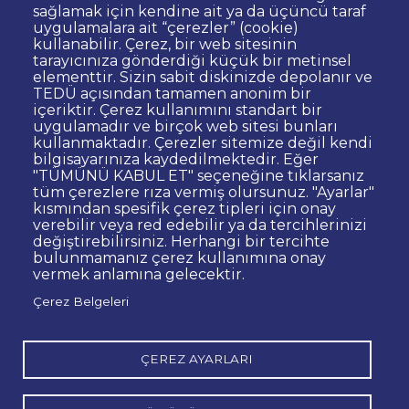
sağlamak için kendine ait ya da üçüncü taraf
uygulamalara ait “çerezler” (cookie)
kullanabilir. Çerez, bir web sitesinin
Dipnot
Sıkça Sorulan Sorular
tarayıcınıza gönderdiği küçük bir metinsel
elementtir. Sizin sabit diskinizde depolanır ve
Kişisel Verilerin Korunması
TEDÜ açısından tamamen anonim bir
Gizlilik Politikası
Sorumluluk Reddi
içeriktir. Çerez kullanımını standart bir
uygulamadır ve birçok web sitesi bunları
Bilgi Edinme
Site Yöneticisi İletişim
kullanmaktadır. Çerezler sitemize değil kendi
İhale ve Satınalma İlanları
Açık Rıza
bilgisayarınıza kaydedilmektedir. Eğer
"TÜMÜNÜ KABUL ET" seçeneğine tıklarsanız
Kurumsal Kimlik
Web Erişilebilirlik Beyanı
tüm çerezlere rıza vermiş olursunuz. "Ayarlar"
kısmından spesifik çerez tipleri için onay
© TED Üniversitesi. Ziya Gökalp Caddesi No:48 06420, Kolej
verebilir veya red edebilir ya da tercihlerinizi
Çankaya ANKARA
değiştirebilirsiniz. Herhangi bir tercihte
bulunmamanız çerez kullanımına onay
vermek anlamına gelecektir.
TED
TED
TED
TED
TED
Çerez Belgeleri
Üniversitesi
Üniversitesi
Üniversitesi
Üniversitesi
Üniversitesi
WhatsApp
Twitter
YouTube
Facebook
Instagram
LinkedIn
ile
sayfası
kanalı
sayfası
sayfası
sayfası
iletişime
geç
ÇEREZ AYARLARI