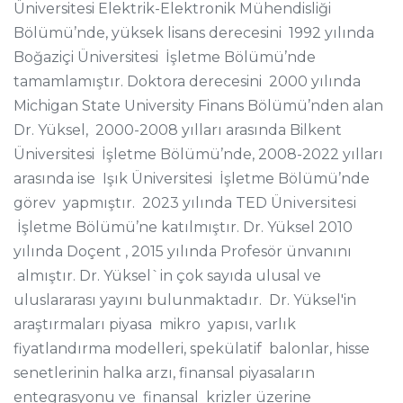
Üniversitesi Elektrik-Elektronik Mühendisliği
Bölümü’nde, yüksek lisans derecesini
1992 yılında
Boğaziçi Üniversitesi
İşletme Bölümü’nde
tamamlamıştır. Doktora derecesini
2000 yılında
Michigan State University Finans Bölümü’nden alan
Dr. Yüksel,
2000-2008 yılları arasında Bilkent
Üniversitesi
İşletme Bölümü’nde, 2008-2022 yılları
arasında ise
Işık Üniversitesi
İşletme Bölümü’nde
görev
yapm
ıştır.
2023 yılında
TED Üniversitesi
İşletme Bölümü’ne
katılmıştır.
Dr. Yüksel 2010
yılında Doçent , 2015 yılında Profesör ünvanını
almıştır. Dr. Yüksel`in ç
ok sayıda ulusal ve
uluslararası yayını bulunmaktadır.
Dr. Yüksel'in
araştırmaları piyasa
mikro
yapısı, varlık
fiyatlandırma modelleri, spekülatif
balonlar, hisse
senetlerinin halka arzı, finansal piyasaların
entegrasyonu ve
finansal
krizler üzerine