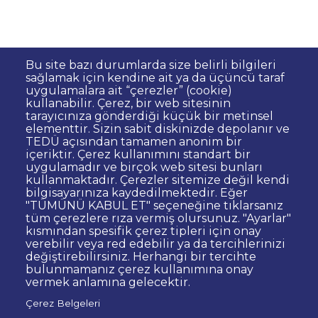
Bu site bazı durumlarda size belirli bilgileri
sağlamak için kendine ait ya da üçüncü taraf
uygulamalara ait “çerezler” (cookie)
kullanabilir. Çerez, bir web sitesinin
Dipnot
Sıkça Sorulan Sorular
tarayıcınıza gönderdiği küçük bir metinsel
elementtir. Sizin sabit diskinizde depolanır ve
Kişisel Verilerin Korunması
TEDÜ açısından tamamen anonim bir
Gizlilik Politikası
Sorumluluk Reddi
içeriktir. Çerez kullanımını standart bir
uygulamadır ve birçok web sitesi bunları
Bilgi Edinme
Site Yöneticisi İletişim
kullanmaktadır. Çerezler sitemize değil kendi
İhale ve Satınalma İlanları
Açık Rıza
bilgisayarınıza kaydedilmektedir. Eğer
"TÜMÜNÜ KABUL ET" seçeneğine tıklarsanız
Kurumsal Kimlik
Web Erişilebilirlik Beyanı
tüm çerezlere rıza vermiş olursunuz. "Ayarlar"
kısmından spesifik çerez tipleri için onay
© TED Üniversitesi. Ziya Gökalp Caddesi No:48 06420, Kolej
verebilir veya red edebilir ya da tercihlerinizi
Çankaya ANKARA
değiştirebilirsiniz. Herhangi bir tercihte
bulunmamanız çerez kullanımına onay
vermek anlamına gelecektir.
TED
TED
TED
TED
TED
Çerez Belgeleri
Üniversitesi
Üniversitesi
Üniversitesi
Üniversitesi
Üniversitesi
WhatsApp
Twitter
YouTube
Facebook
Instagram
LinkedIn
ile