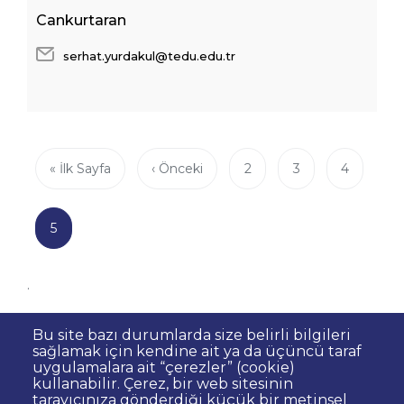
Cankurtaran
serhat.yurdakul@tedu.edu.tr
Sayfalama
İlk
« İlk Sayfa
Önceki
‹ Önceki
Page
2
Page
3
Page
4
sayfa
sayfa
Şu
5
an
kullanılan
.
sayfa
Bu site bazı durumlarda size belirli bilgileri
sağlamak için kendine ait ya da üçüncü taraf
uygulamalara ait “çerezler” (cookie)
kullanabilir. Çerez, bir web sitesinin
Dipnot
Sıkça Sorulan Sorular
tarayıcınıza gönderdiği küçük bir metinsel