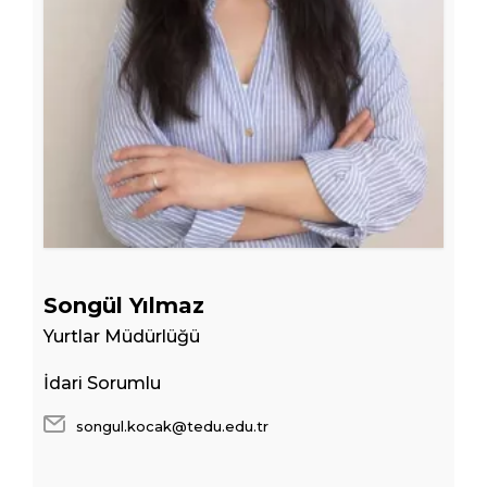
Songül Yılmaz
Yurtlar Müdürlüğü
İdari Sorumlu
songul.kocak@tedu.edu.tr