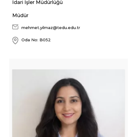
İdari İşler Müdürlüğü
Müdür
mehmet.yilmaz@tedu.edu.tr
Oda No: B052