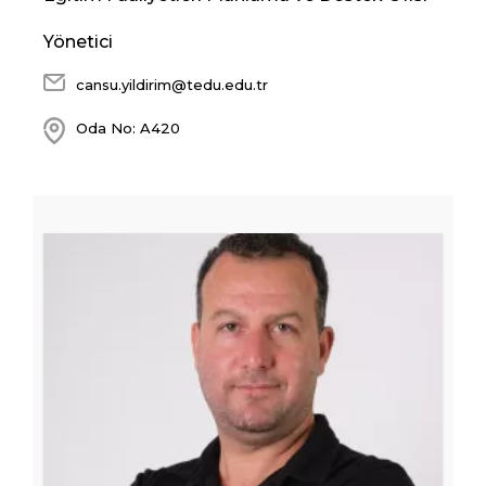
Yönetici
cansu.yildirim@tedu.edu.tr
Oda No: A420