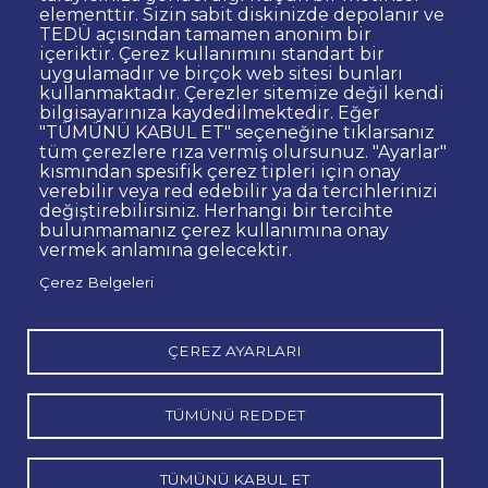
elementtir. Sizin sabit diskinizde depolanır ve
Kişisel Verilerin Korunması
TEDÜ açısından tamamen anonim bir
Gizlilik Politikası
Sorumluluk Reddi
içeriktir. Çerez kullanımını standart bir
uygulamadır ve birçok web sitesi bunları
Bilgi Edinme
Site Yöneticisi İletişim
kullanmaktadır. Çerezler sitemize değil kendi
İhale ve Satınalma İlanları
Açık Rıza
bilgisayarınıza kaydedilmektedir. Eğer
"TÜMÜNÜ KABUL ET" seçeneğine tıklarsanız
Kurumsal Kimlik
Web Erişilebilirlik Beyanı
tüm çerezlere rıza vermiş olursunuz. "Ayarlar"
kısmından spesifik çerez tipleri için onay
© TED Üniversitesi. Ziya Gökalp Caddesi No:48 06420, Kolej
verebilir veya red edebilir ya da tercihlerinizi
Çankaya ANKARA
değiştirebilirsiniz. Herhangi bir tercihte
bulunmamanız çerez kullanımına onay
vermek anlamına gelecektir.
TED
TED
TED
TED
TED
Çerez Belgeleri
Üniversitesi
Üniversitesi
Üniversitesi
Üniversitesi
Üniversitesi
WhatsApp
Twitter
YouTube
Facebook
Instagram
LinkedIn
ile
sayfası
kanalı
sayfası
sayfası
sayfası
iletişime
geç
ÇEREZ AYARLARI
TÜMÜNÜ REDDET
TÜMÜNÜ KABUL ET