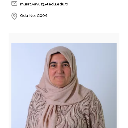
murat.yavuz@tedu.edu.tr
Oda No: G004