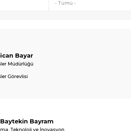
ican Bayar
İşler Müdürlüğü
şler Görevlisi
 Baytekin Bayram
rma, Teknoloji ve İnovasyon