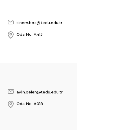
sinem.boz@tedu.edu.tr
Oda No: A413
aylin.gelen@tedu.edu.tr
Oda No: A018