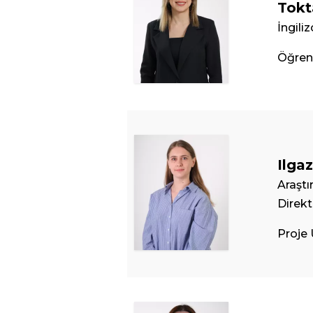
Tokt
İngili
Öğren
Ilga
Araştı
Direkt
Proje