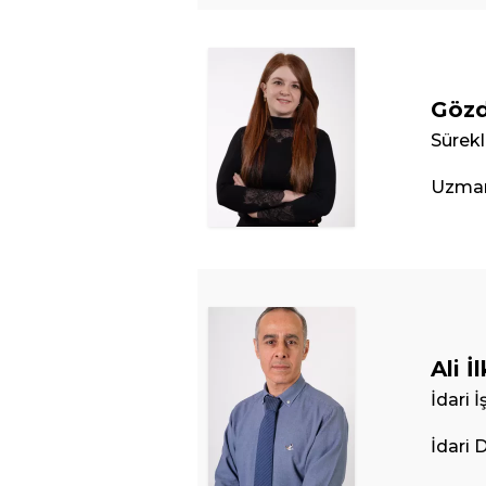
Gözd
Sürekl
Uzman
Ali İ
İdari 
İdari