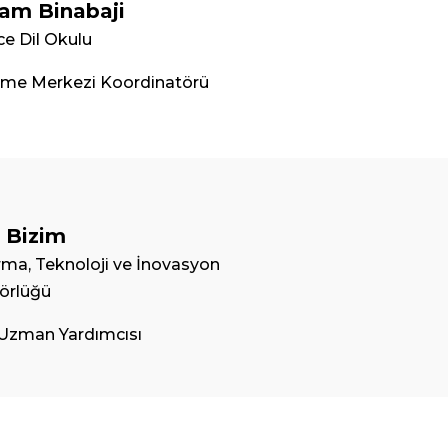
am Binabaji
zce Dil Okulu
me Merkezi Koordinatörü
z Bizim
rma, Teknoloji ve İnovasyon
örlüğü
 Uzman Yardımcısı