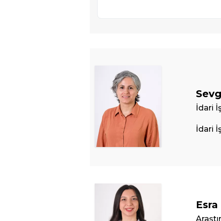
Sevg
İdari 
İdari İ
Esra
Araştı