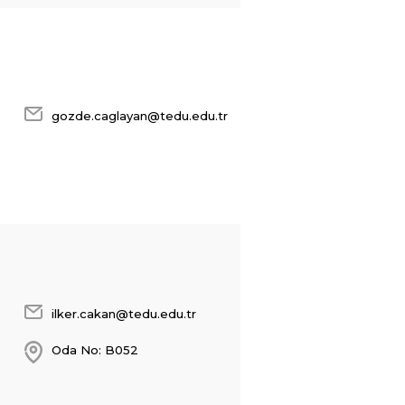
gozde.caglayan@tedu.edu.tr
ilker.cakan@tedu.edu.tr
Oda No: B052