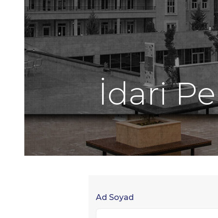
İdari P
Ad Soyad