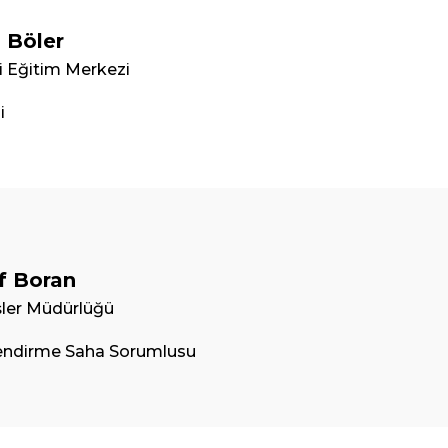
l Böler
i Eğitim Merkezi
i
f Boran
İşler Müdürlüğü
lendirme Saha Sorumlusu