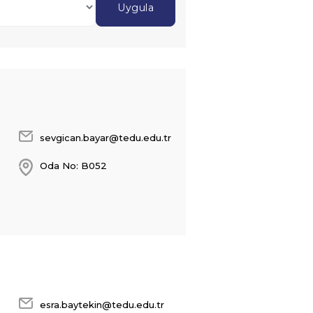
sevgican.bayar@tedu.edu.tr
Oda No: B052
esra.baytekin@tedu.edu.tr