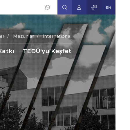
EN
er
Mezunlar
International
Katkı
TEDÜ'yü Keşfet