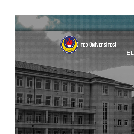
Social
Icons
TE
An
gez
me