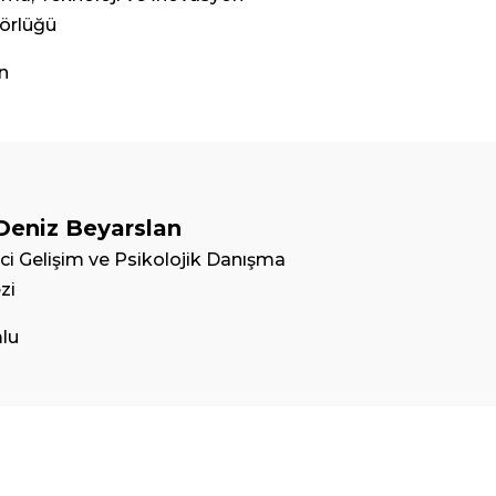
örlüğü
n
 Deniz Beyarslan
i Gelişim ve Psikolojik Danışma
zi
lu