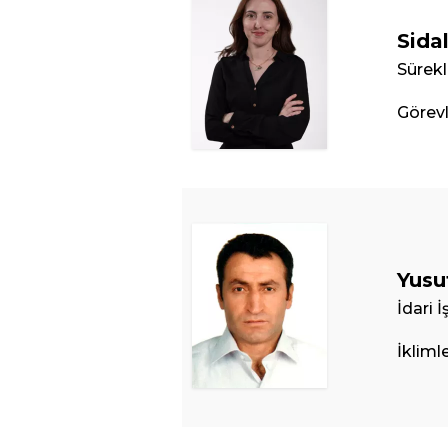
Sida
Sürekl
Görevl
Yusu
İdari 
İklim