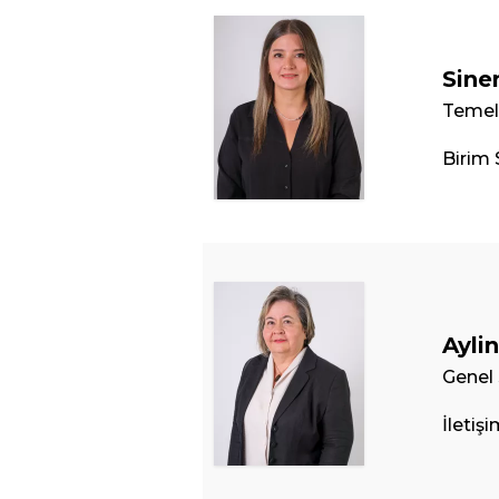
Sine
Temel 
Birim 
Ayli
Genel 
İletiş