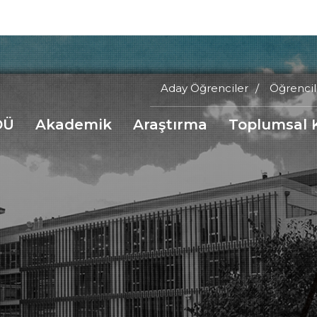
Aday Öğrenciler
Öğrencil
Main
DÜ
Akademik
Araştırma
Toplumsal 
Menu
a
Top
inti
nüsü