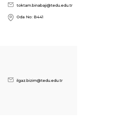
toktam.binabaji@tedu.edu.tr
Oda No: B441
ilgaz.bizim@tedu.edu.tr