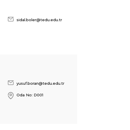
sidal.boler@tedu.edu.tr
yusuf.boran@tedu.edu.tr
Oda No: D001