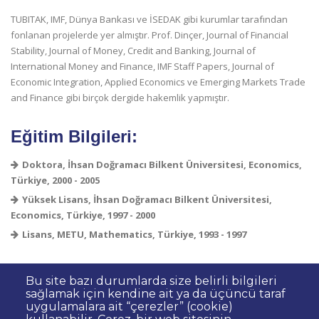
Bu site bazı durumlarda size belirli bilgileri
sağlamak için kendine ait ya da üçüncü taraf
uygulamalara ait “çerezler” (cookie)