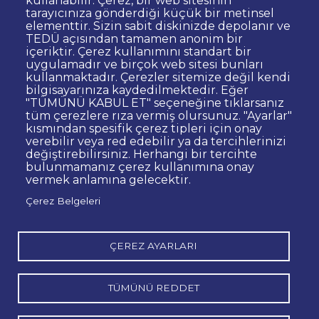
kullanabilir. Çerez, bir web sitesinin
Dipnot
Sıkça Sorulan Sorular
tarayıcınıza gönderdiği küçük bir metinsel
elementtir. Sizin sabit diskinizde depolanır ve
Kişisel Verilerin Korunması
TEDÜ açısından tamamen anonim bir
Gizlilik Politikası
Sorumluluk Reddi
içeriktir. Çerez kullanımını standart bir
uygulamadır ve birçok web sitesi bunları
Bilgi Edinme
Site Yöneticisi İletişim
kullanmaktadır. Çerezler sitemize değil kendi
İhale ve Satınalma İlanları
Açık Rıza
bilgisayarınıza kaydedilmektedir. Eğer
"TÜMÜNÜ KABUL ET" seçeneğine tıklarsanız
Kurumsal Kimlik
Web Erişilebilirlik Beyanı
tüm çerezlere rıza vermiş olursunuz. "Ayarlar"
kısmından spesifik çerez tipleri için onay
© TED Üniversitesi. Ziya Gökalp Caddesi No:48 06420, Kolej
verebilir veya red edebilir ya da tercihlerinizi
Çankaya ANKARA
değiştirebilirsiniz. Herhangi bir tercihte
bulunmamanız çerez kullanımına onay
vermek anlamına gelecektir.
TED
TED
TED
TED
TED
Çerez Belgeleri
Üniversitesi
Üniversitesi
Üniversitesi
Üniversitesi
Üniversitesi
WhatsApp
Twitter
YouTube
Facebook
Instagram
LinkedIn
ile
sayfası
kanalı
sayfası
sayfası
sayfası
iletişime
geç
ÇEREZ AYARLARI
TÜMÜNÜ REDDET