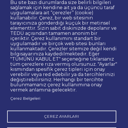
Bu site bazı durumlarda size belirli bilgileri
sağlamak için kendine ait ya da üçüncü taraf
uygulamalara ait “çerezler” (cookie)
kullanabilir. Çerez, bir web sitesinin
Dipnot
Sıkça Sorulan Sorular
tarayıcınıza gönderdiği küçük bir metinsel
elementtir. Sizin sabit diskinizde depolanır ve
Kişisel Verilerin Korunması
TEDÜ açısından tamamen anonim bir
Gizlilik Politikası
Sorumluluk Reddi
içeriktir. Çerez kullanımını standart bir
uygulamadır ve birçok web sitesi bunları
Bilgi Edinme
Site Yöneticisi İletişim
kullanmaktadır. Çerezler sitemize değil kendi
İhale ve Satınalma İlanları
Açık Rıza
bilgisayarınıza kaydedilmektedir. Eğer
"TÜMÜNÜ KABUL ET" seçeneğine tıklarsanız
Kurumsal Kimlik
Web Erişilebilirlik Beyanı
tüm çerezlere rıza vermiş olursunuz. "Ayarlar"
kısmından spesifik çerez tipleri için onay
© TED Üniversitesi. Ziya Gökalp Caddesi No:48 06420, Kolej
verebilir veya red edebilir ya da tercihlerinizi
Çankaya ANKARA
değiştirebilirsiniz. Herhangi bir tercihte
bulunmamanız çerez kullanımına onay
vermek anlamına gelecektir.
TED
TED
TED
TED
TED
Çerez Belgeleri
Üniversitesi
Üniversitesi
Üniversitesi
Üniversitesi
Üniversitesi
WhatsApp
Twitter
YouTube
Facebook
Instagram
LinkedIn
ile
sayfası
kanalı
sayfası
sayfası
sayfası
iletişime
geç
ÇEREZ AYARLARI